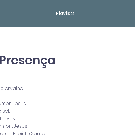
Playlists
 Presença
e orvalho
amor, Jesus
sol,
 trevas
amor , Jesus
, do Espírito Santo