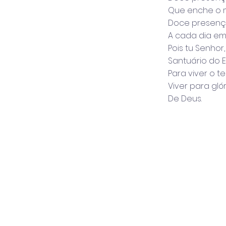
Que enche o m
Doce presenç
A cada dia em
Pois tu Senhor
Santuário do E
Para viver o t
Viver para gló
De Deus.