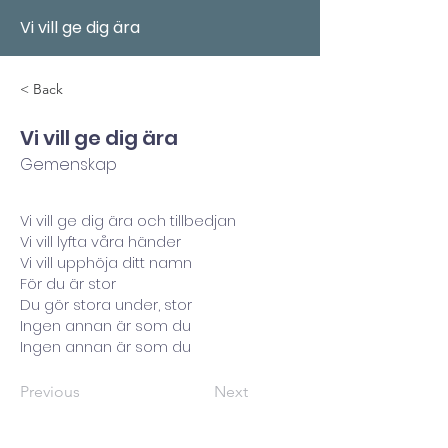
Vi vill ge dig ära
< Back
Vi vill ge dig ära
Gemenskap
Vi vill ge dig ära och tillbedjan
Vi vill lyfta våra händer
Vi vill upphöja ditt namn
För du är stor
Du gör stora under, stor
Ingen annan är som du
Ingen annan är som du
Previous
Next