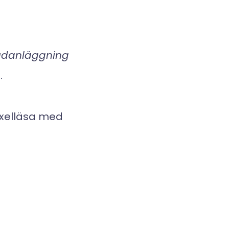
ljudanläggning
.
växelläsa med