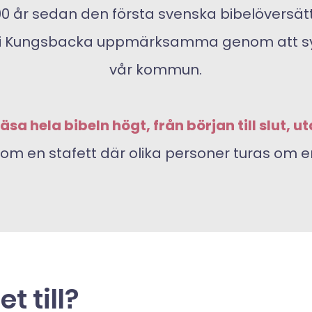
00 år sedan den första svenska bibelöversä
kor i Kungsbacka uppmärksamma genom att syn
vår kommun.
sa hela bibeln högt, från början till slut, u
om en stafett där olika personer turas om e
t till?