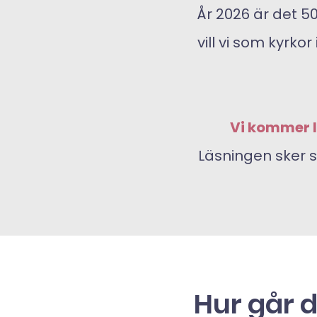
År 2026 är det 5
vill vi som kyr
Vi kommer lä
Läsningen sker s
Hur går de