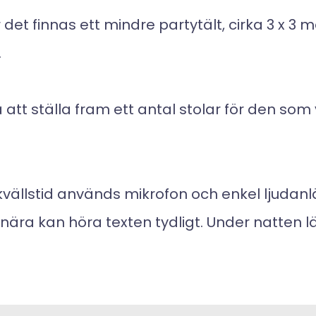
et finnas ett mindre partytält, cirka 3 x 3 
.
att ställa fram ett antal stolar för den som v
vällstid används mikrofon och enkel ljudanl
ra kan höra texten tydligt.
Under natten lä