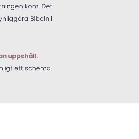
ttningen kom. Det
liggöra Bibeln i
tan uppehåll
.
nligt ett schema.