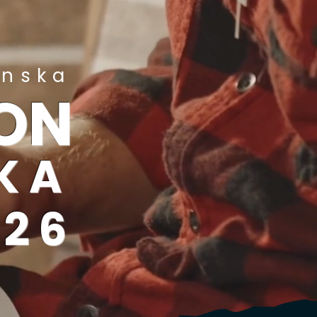
enska
ON
KA
026