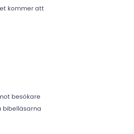
Det kommer att
mot besökare
ka bibelläsarna