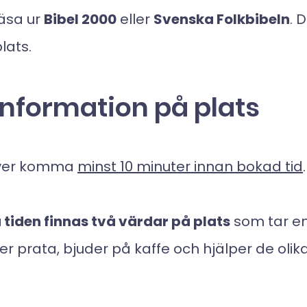
läsa ur
Bibel 2000
eller
Svenska Folkbibeln
. 
lats.
information på plats
över komma
minst 10 minuter innan bokad tid
.
tiden finnas två värdar på plats
som tar e
ller prata, bjuder på kaffe och hjälper de oli