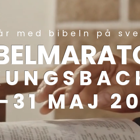
år med bibeln på sv
IBELMARAT
 KUNGSBAC
-31 MAJ 2