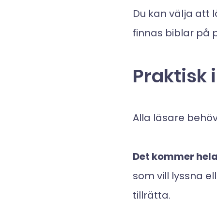
Du kan välja att 
finnas biblar på p
Praktisk 
Alla läsare beh
Det kommer hela 
som vill lyssna e
tillrätta.