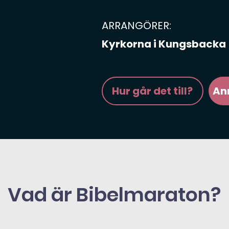
ARRANGÖRER:
Kyrkorna i Kungsbacka
Hur går det till?
An
Vad är Bibelmaraton?