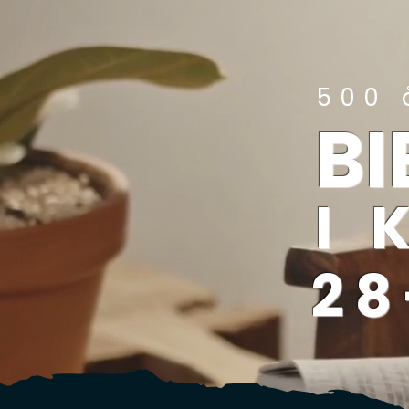
500 
B
I
28