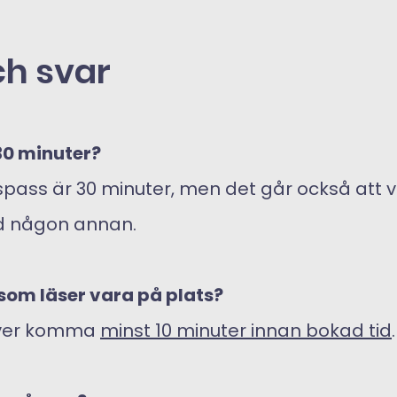
ch svar
 30 minuter?
läspass är 30 minuter, men det går också att 
d någon annan.
som läser vara på plats?
över komma
minst 10 minuter innan bokad tid
.