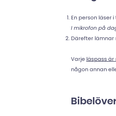
En person läser i 
I mikrofon på dag
Därefter lämnar 
Varje
läspass är
någon annan eller
Bibelöve