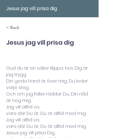
Jesus jag vill prisa dig
< Back
Jesus jag vill prisa dig
Gud du är en säker klippa, hos Dig är
jag trygg
Din goda hand är över mig, Du leder
varje steg
Och om jag faller räddar Du, Din nåd
är nog mig.
Jag vill alltid va,
vara där Du är, Du är alltid med mig
Jag vill alltid va,
vara där Du är, Du är alltid med mig
Jesus jag vill prisa Dig,