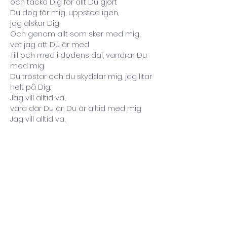
och tacka Dig för allt Du gjort
Du dog för mig, uppstod igen,
jag älskar Dig
Och genom allt som sker med mig,
vet jag att Du är med
Till och med i dödens dal, vandrar Du
med mig
Du tröstar och du skyddar mig, jag litar
helt på Dig.
Jag vill alltid va,
vara där Du är, Du är alltid med mig
Jag vill alltid va,
vara där Du är, Du är alltid med mig
Jesus jag vill prisa Dig,
och tacka Dig för allt Du gjort
Du dog för mig, uppstod igen,
jag älskar Dig
Din kärlek är obeskrivligt stor
Förstår ej hur, hur Du älskar mig
Din trofasthet sviker aldrig mig
Previous
Next