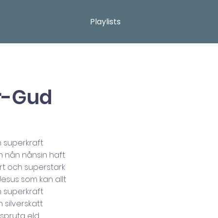
Playlists
r-Gud
n superkraft
 nån nånsin haft
rt och superstark
 Jesus som kan allt
n superkraft
 silverskatt
r spruta eld