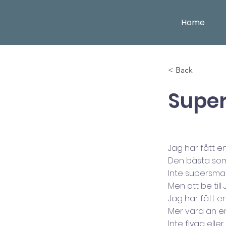
Home
< Back
Supe
Jag har fått e
Den bästa som
Inte supersma
Men att be till
Jag har fått e
Mer värd än en
Inte flyga elle