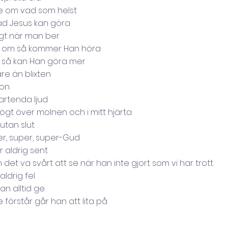
e om vad som helst
ad Jesus kan göra
igt när man ber
r om så kommer Han höra
 så kan Han göra mer
re än blixten
jon
artenda ljud
gt över molnen och i mitt hjärta
utan slut
er, super, super-Gud
 aldrig sent
det va svårt att se när han inte gjort som vi har trott
aldrig fel
han alltid ge
e förstår går han att lita på