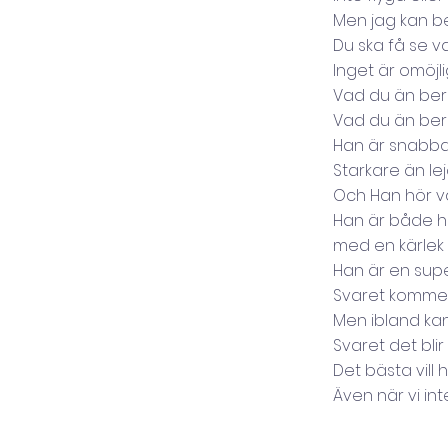
Men jag kan b
Du ska få se v
Inget är omöjl
Vad du än be
Vad du än ber
Han är snabba
Starkare än le
Och Han hör v
Han är både hö
med en kärlek 
Han är en sup
Svaret kommer
Men ibland kan 
Svaret det blir 
Det bästa vill 
Även när vi int