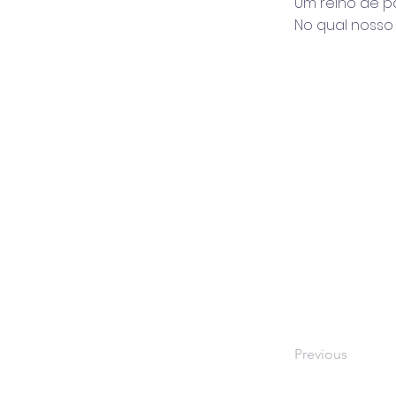
Um reino de pa
No qual nosso 
Previous