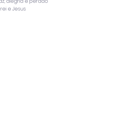
z, alegria e perdão
rei e Jesus