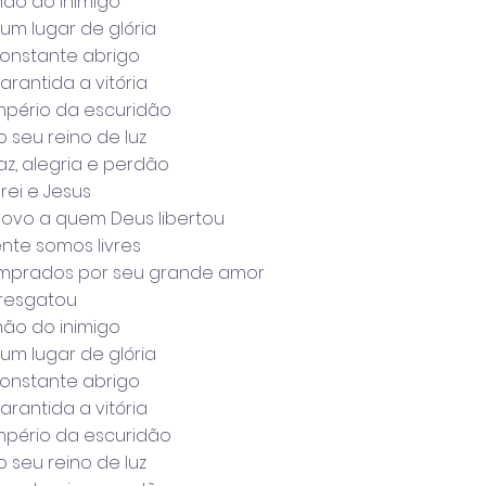
mão do inimigo
 um lugar de glória
onstante abrigo
rantida a vitória
império da escuridão
o seu reino de luz
z, alegria e perdão
rei e Jesus
ovo a quem Deus libertou
te somos livres
omprados por seu grande amor
 resgatou
mão do inimigo
 um lugar de glória
onstante abrigo
rantida a vitória
império da escuridão
o seu reino de luz