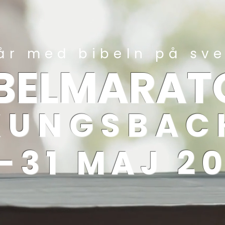
år med bibeln på sv
IBELMARAT
 KUNGSBAC
-31 MAJ 2