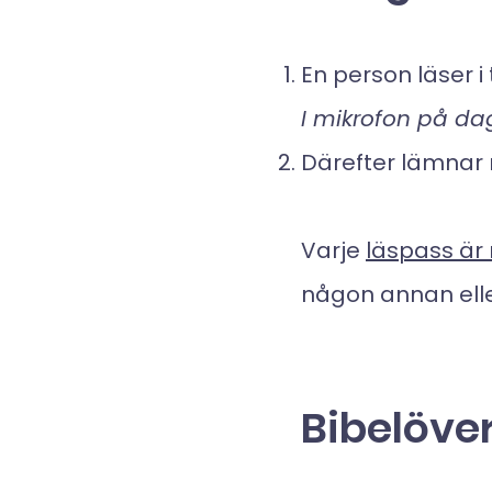
En person läser i 
I mikrofon på dag
Därefter lämnar 
Varje
läspass är
någon annan eller
Bibelöve