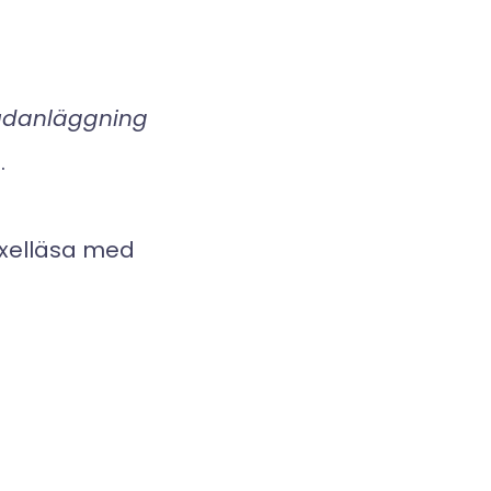
ljudanläggning
.
växelläsa med