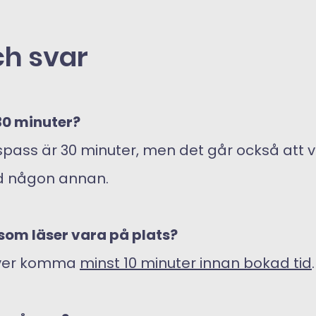
ch svar
 30 minuter?
läspass är 30 minuter, men det går också att 
d någon annan.
som läser vara på plats?
över komma
minst 10 minuter innan bokad tid
.