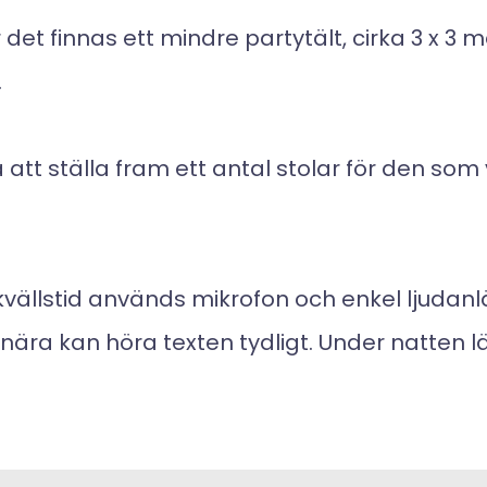
et finnas ett mindre partytält, cirka 3 x 3 
.
att ställa fram ett antal stolar för den som v
vällstid används mikrofon och enkel ljudanl
ra kan höra texten tydligt.
Under natten lä