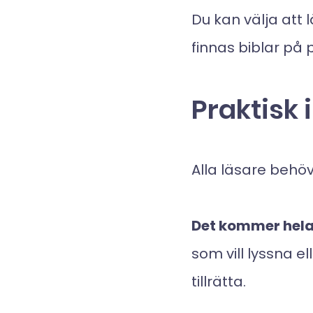
Du kan välja att 
finnas biblar på p
Praktisk 
Alla läsare beh
Det kommer hela 
som vill lyssna e
tillrätta.