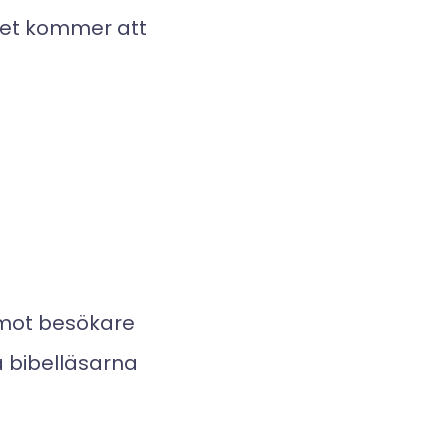
Det kommer att
mot besökare
ka bibelläsarna