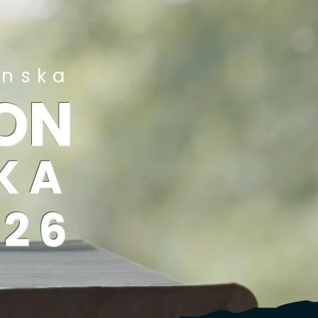
enska
ON
KA
026