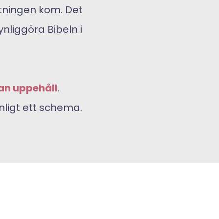
ttningen kom. Det
liggöra Bibeln i
tan uppehåll
.
nligt ett schema.