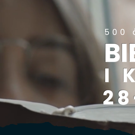
500 
B
I
28