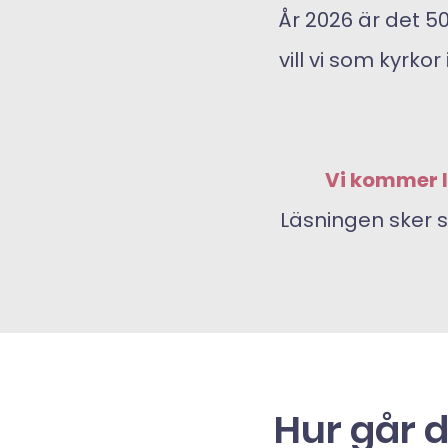
År 2026 är det 5
vill vi som kyr
Vi kommer lä
Läsningen sker s
Hur går de