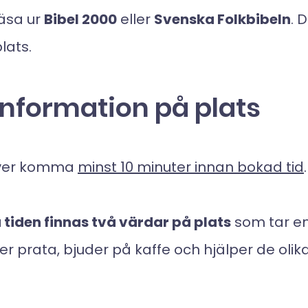
läsa ur
Bibel 2000
eller
Svenska Folkbibeln
. 
lats.
information på plats
över komma
minst 10 minuter innan bokad tid
.
tiden finnas två värdar på plats
som tar e
ller prata, bjuder på kaffe och hjälper de oli