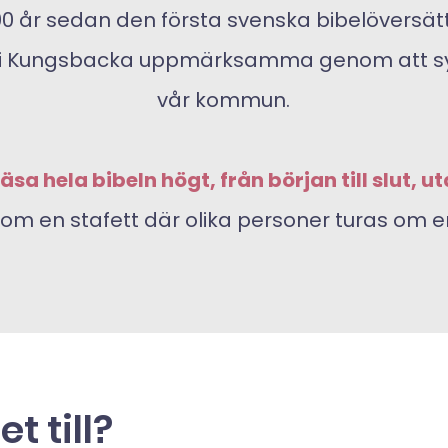
00 år sedan den första svenska bibelöversä
kor i Kungsbacka uppmärksamma genom att syn
vår kommun.
sa hela bibeln högt, från början till slut, u
om en stafett där olika personer turas om e
t till?