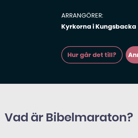
ARRANGÖRER:
Kyrkorna i Kungsbacka
Hur går det till?
An
Vad är Bibelmaraton?