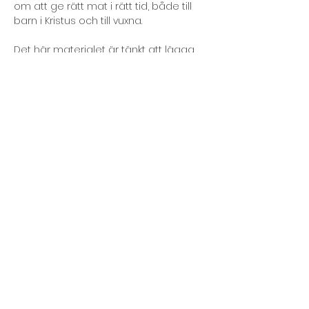
om att ge rätt mat i rätt tid, både till 
barn i Kristus och till vuxna.
Det här materialet är tänkt att lägga 
en stabil grund att bygga vidare på. 
Detta material som församlingen i 
Porto Alegre har sammanställt 
bygger på flera tidigare 
undervisningshäften från 
församlingarna i Porto Alegre, Buenos 
Aires och Salvador. Vi vill nu med 
glädje överlämna det i svensk 
översättning.
Öppna