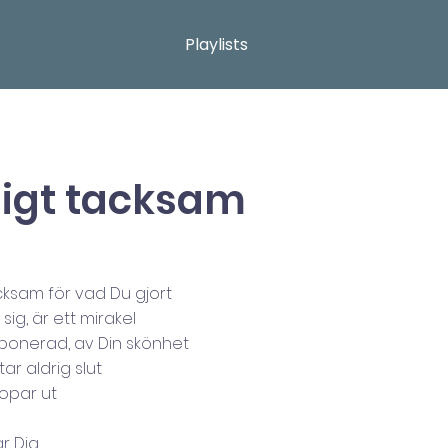
Playlists
ligt tacksam
acksam för vad Du gjort
i sig, är ett mirakel
mponerad, av Din skönhet
ar aldrig slut
ropar ut
r Dig