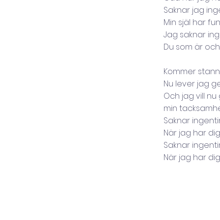
Saknar jag ing
Min själ har fun
Jag saknar in
Du som är och
Kommer stann
Nu lever jag 
Och jag vill nu 
min tacksamhe
Saknar ingent
När jag har di
Saknar ingent
När jag har di