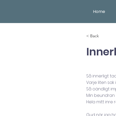
Home
< Back
Inner
Så innerligt t
Varje liten sak 
Så oändligt i
Min beundran t
Hela mitt inre 
Gud när jag ha