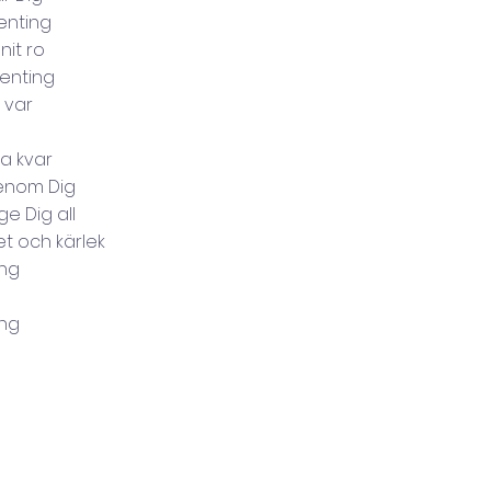
enting
nit ro
genting
 var
a kvar
genom Dig
ge Dig all
t och kärlek
ing
g
ing
g