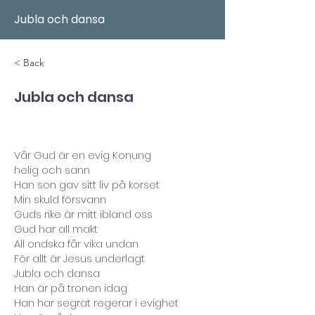
Jubla och dansa
< Back
Jubla och dansa
Vår Gud är en evig Konung
helig och sann
Han son gav sitt liv på korset
Min skuld försvann
Guds rike är mitt ibland oss
Gud har all makt
All ondska får vika undan
För allt är Jesus underlagt
Jubla och dansa
Han är på tronen idag
Han har segrat regerar i evighet