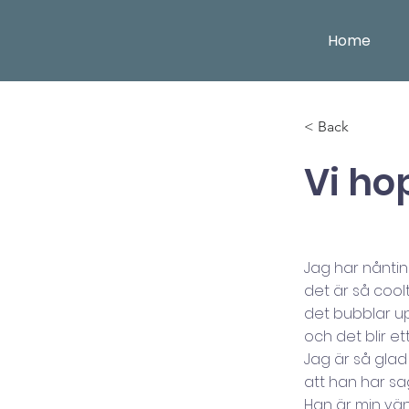
Home
< Back
Vi ho
Jag har nånting
det är så cool
det bubblar u
och det blir et
Jag är så glad
att han har sa
Han är min vä