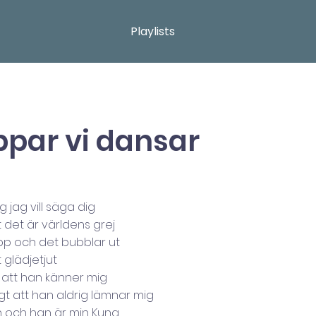
Playlists
ppar vi dansar
 jag vill säga dig
t det är världens grej
pp och det bubblar ut
t glädjetjut
 att han känner mig
gt att han aldrig lämnar mig
n och han är min Kung