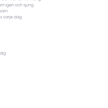
om igen och sjung
barn
s varje dag
 dig